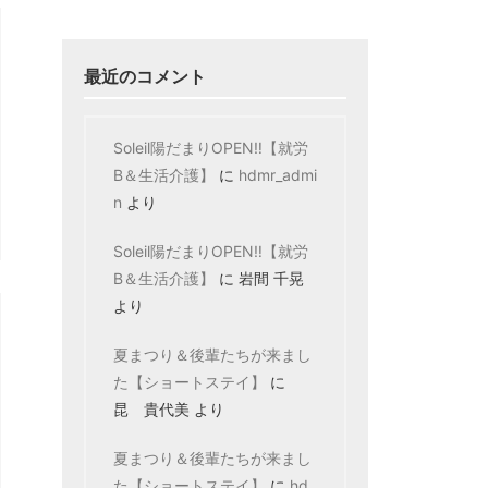
最近のコメント
Soleil陽だまりOPEN‼【就労
B＆生活介護】
に
hdmr_admi
n
より
Soleil陽だまりOPEN‼【就労
B＆生活介護】
に
岩間 千晃
より
夏まつり＆後輩たちが来まし
た【ショートステイ】
に
昆 貴代美
より
夏まつり＆後輩たちが来まし
た【ショートステイ】
に
hd