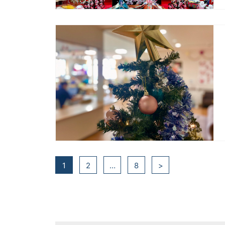
1
2
…
8
>