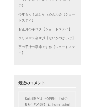
ご】
今年もっ！流しそうめん大会【ショー
トステイ】
お正月のキロク【ショートステイ】
クリスマス会☆彡【せいかつかいご】
芋の子汁の季節ですね【ショートステ
イ】
最近のコメント
Soleil陽だまりOPEN‼【就労
B＆生活介護】
に
hdmr_admi