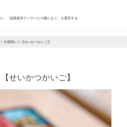
り」「放課後等ディサービス陽だまり」を運営する
よ！☆調理レク【せいかつかいご】
ク【せいかつかいご】